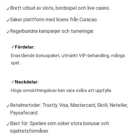
Brett utbud av slots, bordsspel och live casino.
Säker plattform med licens från Curacao.
Regelbundna kampanjer och turneringar.
Fördelar:
Enastående bonuspaket, utmärkt VIP-behandling, många
spel.
Nackdelar:
Höga omsättningskrav kan vara svåra att uppfylla.
Betalmetoder: Trustly, Visa, Mastercard, Skrill, Neteller,
Paysafecard.
Bäst för: Spelare som söker stora bonusar och
lojalitetsförmåner.