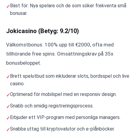
Bäst för: Nya spelare och de som söker frekventa små
bonusar.
Jokicasino (Betyg: 9.2/10)
Välkomstbonus: 100% upp till €2000, ofta med
tillhörande free spins. Omsättningskrav på 35x
bonusbeloppet.
Brett spelutbud som inkluderar slots, bordsspel och live
casino.
Optimerad för mobilspel med en responsiv design.
Snabb och smidig registreringsprocess.
Erbjuder ett VIP-program med personliga managers.
Snabba uttag till kryptovalutor och e-plånböcker.