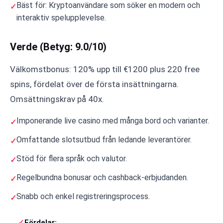
Bäst för: Kryptoanvändare som söker en modern och
interaktiv spelupplevelse.
Verde (Betyg: 9.0/10)
Välkomstbonus: 120% upp till €1200 plus 220 free
spins, fördelat över de första insättningarna.
Omsättningskrav på 40x.
Imponerande live casino med många bord och varianter.
Omfattande slotsutbud från ledande leverantörer.
Stöd för flera språk och valutor.
Regelbundna bonusar och cashback-erbjudanden.
Snabb och enkel registreringsprocess.
Fördelar: