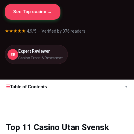
See Top casino →
★★★★★
4.9/5 — Verified by 376 readers
Expert Reviewer
ER
Casino Expert & Researcher
☰
Table of Contents
▼
Top 11 Casino Utan Svensk