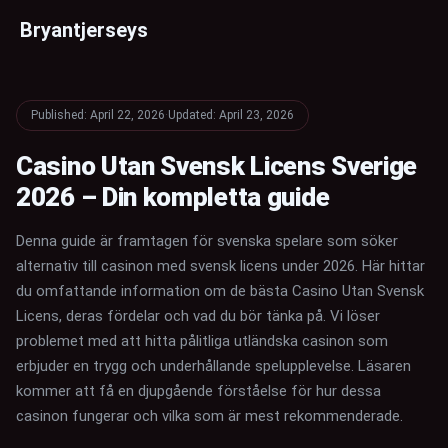
Bryantjerseys
Published: April 22, 2026
·
Updated: April 23, 2026
Casino Utan Svensk Licens Sverige
2026 – Din kompletta guide
Denna guide är framtagen för svenska spelare som söker
alternativ till casinon med svensk licens under 2026. Här hittar
du omfattande information om de bästa Casino Utan Svensk
Licens, deras fördelar och vad du bör tänka på. Vi löser
problemet med att hitta pålitliga utländska casinon som
erbjuder en trygg och underhållande spelupplevelse. Läsaren
kommer att få en djupgående förståelse för hur dessa
casinon fungerar och vilka som är mest rekommenderade.