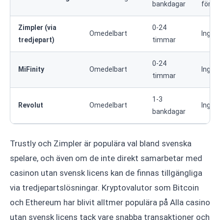
bankdagar
före
Zimpler (via
0-24
Omedelbart
Inga
tredjepart)
timmar
0-24
MiFinity
Omedelbart
Inga
timmar
1-3
Revolut
Omedelbart
Inga
bankdagar
Trustly och Zimpler är populära val bland svenska
spelare, och även om de inte direkt samarbetar med
casinon utan svensk licens kan de finnas tillgängliga
via tredjepartslösningar. Kryptovalutor som Bitcoin
och Ethereum har blivit alltmer populära på Alla casino
utan svensk licens tack vare snabba transaktioner och