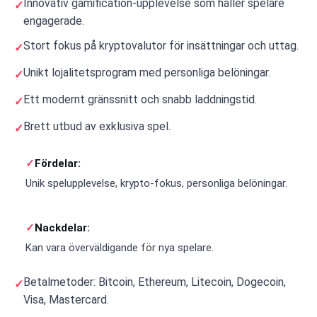
Innovativ gamification-upplevelse som håller spelare
engagerade.
Stort fokus på kryptovalutor för insättningar och uttag.
Unikt lojalitetsprogram med personliga belöningar.
Ett modernt gränssnitt och snabb laddningstid.
Brett utbud av exklusiva spel.
Fördelar:
Unik spelupplevelse, krypto-fokus, personliga belöningar.
Nackdelar:
Kan vara överväldigande för nya spelare.
Betalmetoder: Bitcoin, Ethereum, Litecoin, Dogecoin,
Visa, Mastercard.