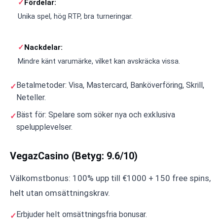
Fördelar:
Unika spel, hög RTP, bra turneringar.
Nackdelar:
Mindre känt varumärke, vilket kan avskräcka vissa.
Betalmetoder: Visa, Mastercard, Banköverföring, Skrill,
Neteller.
Bäst för: Spelare som söker nya och exklusiva
spelupplevelser.
VegazCasino (Betyg: 9.6/10)
Välkomstbonus: 100% upp till €1000 + 150 free spins,
helt utan omsättningskrav.
Erbjuder helt omsättningsfria bonusar.