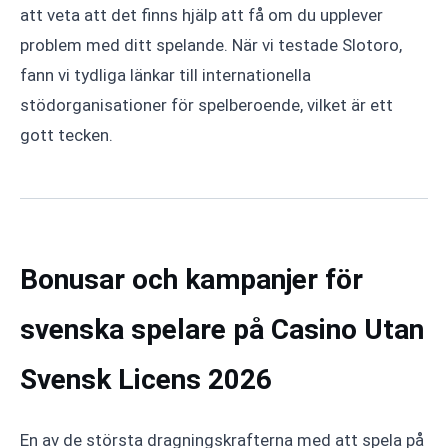
att veta att det finns hjälp att få om du upplever
problem med ditt spelande. När vi testade Slotoro,
fann vi tydliga länkar till internationella
stödorganisationer för spelberoende, vilket är ett
gott tecken.
Bonusar och kampanjer för
svenska spelare på Casino Utan
Svensk Licens 2026
En av de största dragningskrafterna med att spela på