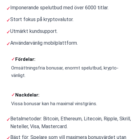
Imponerande spelutbud med över 6000 titlar.
Stort fokus på kryptovalutor.
Utmärkt kundsupport.
Användarvänlig mobilplattform.
Fördelar:
Omsättningsfria bonusar, enormt spelutbud, krypto-
vänligt.
Nackdelar:
Vissa bonusar kan ha maximal vinstgräns.
Betalmetoder: Bitcoin, Ethereum, Litecoin, Ripple, Skrill,
Neteller, Visa, Mastercard.
Bäst för: Spelare som vill maximera bonusvärdet utan